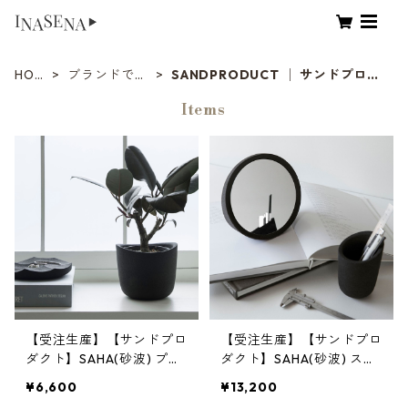
HOM
ブランドで選
SANDPRODUCT │ サンドプロダ
E
ぶ
クト
Items
【受注生産】【サンドプロ
【受注生産】【サンドプロ
ダクト】SAHA(砂波) プラ
ダクト】SAHA(砂波) スタ
ンターポット φ150 | 観葉
ンドミラー | 鏡・卓上ミラ
¥6,600
¥13,200
植物・インテリア・黒砂 |
ー・インテリア | SANDPR