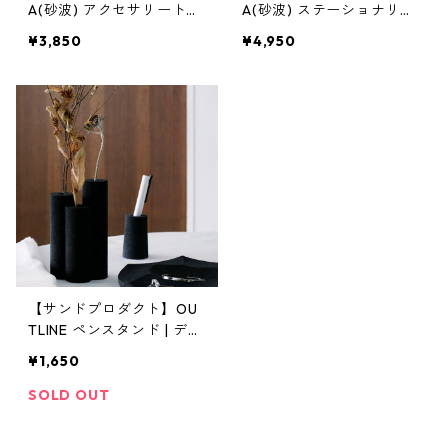
A(砂波) アクセサリートレ
A(砂波) ステーショナリー
イ φ130 | 小物入れ・イン
スタンド | ペン立て・デス
¥3,850
¥4,950
テリア・黒砂 | SANDPRO
ク収納・黒砂 | SANDPRO
DUCT | [INASENA(イナセ
DUCT | [INASENA(イナセ
ナ)]
ナ)]
【サンドプロダクト】OU
TLINE ペンスタンド | デス
ク収納・文房具・インテリ
¥1,650
ア | SANDPRODUCT | [INA
SENA(イナセナ)]
SOLD OUT