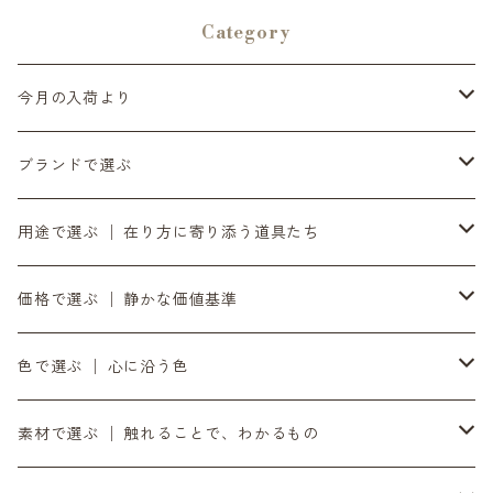
Category
今月の入荷より
6月の入荷便り
ブランドで選ぶ
7月の入荷便り
INASENA SOUNDS │ イナセナサウンズ
用途で選ぶ │ 在り方に寄り添う道具たち
8月の入荷便り
to UTAU │ うたうへ
持ち歩く道具 │ バッグ・財布・ポーチ・スマホストラップ
価格で選ぶ │ 静かな価値基準
10月の入荷便り
OZOPS │ オズオプス
軸をととのえる │ 時計・ベルト
気負わず選ぶ │ 〜¥9,999
色で選ぶ │ 心に沿う色
11月の入荷便り
SANDPRODUCT │ サンドプロダクト
書く・置く・添える │ ペン立て・コースター
日々に添える │ ¥10,000〜¥19,999
黒
素材で選ぶ │ 触れることで、わかるもの