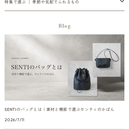
12月の入荷便り
センティ │ SENTI
余白をつくる｜ミラー・プランター・インテリア
時間とともに在る │ ¥20,000〜
銀
ダイニーマレザー
特集で選ぶ │ 季節や気配でふれるもの
SENTIのバッグ
2月の入荷便り
SEKKI │ セッキ
灯りを愉しむ｜オイルトーチ・焚き火台・ランタンシェード
滝ヶ原石
デジタル音楽
Blog
SENTIの財布
3月の入荷便り
TORCH+ │ トーチ
日々を澄ます │ 洗剤・アウトドア
黒砂
リラックス / 心を整える
SENTIのポーチ
4月の入荷便り
FOUNTAIN/FOUNDRY
整える音 | INASENA SOUNDS / デジタル音楽
チタン
SENTIのベルト
5月の入荷便り
metalyst │ メタリスト
食卓をととのえる │ カトラリー・食器
シュリンクレザー
SENTIのストラップ
SENTIのバッグとは｜素材と機能で選ぶセンティのかばん
2026/7/11