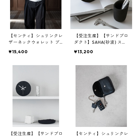
【センティ】シュリンクレ
【受注生産】【サンドプロ
ザーネックウォレット ブ
ダクト】SAHA(砂波) スタ
ラック×ブラック | 財布・
ンドミラー | 鏡・卓上ミラ
¥15,400
¥13,200
首掛け・本革 | SENTI | [IN
ー・インテリア | SANDPR
ASENA(イナセナ)]
ODUCT | [INASENA(イナ
セナ)]
【受注生産】【サンドプロ
【センティ】シュリンクレ