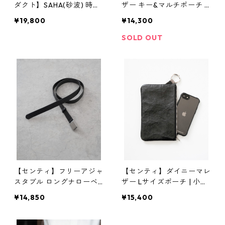
ダクト】SAHA(砂波) 時計
ザー キー&マルチポーチ |
S-Clock φ200 | 掛け時
キーケース・小物入れ・本
¥19,800
¥14,300
計・インテリア・黒砂 | S
革 | SENTI | [INASENA(イ
ANDPRODUCT | [INASEN
ナセナ)]
SOLD OUT
A(イナセナ)]
【センティ】フリーアジャ
【センティ】ダイニーマレ
スタブル ロングナローベ
ザー Lサイズポーチ | 小物
ルト | 本革・メンズ・サイ
入れ・軽量・収納 | SENTI
¥14,850
¥15,400
ズフリー | SENTI | [INASE
| [INASENA(イナセナ)]
NA(イナセナ)]