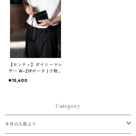
【センティ】ダイニーマレ
ザー W-ZIPポーチ | 小物
入れ・軽量・収納 | SENTI
¥15,400
| [INASENA(イナセナ)]
Category
今月の入荷より