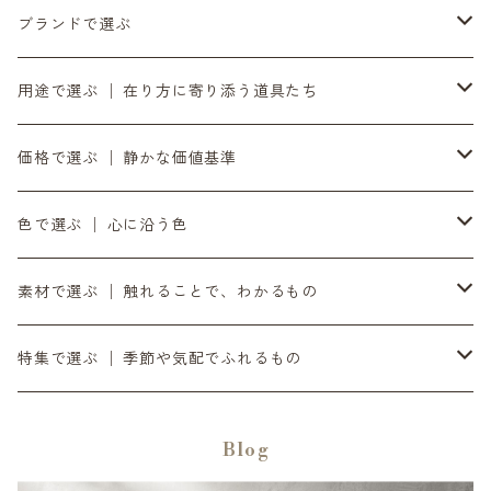
6月の入荷便り
ブランドで選ぶ
7月の入荷便り
INASENA SOUNDS │ イナセナサウンズ
用途で選ぶ │ 在り方に寄り添う道具たち
8月の入荷便り
to UTAU │ うたうへ
持ち歩く道具 │ バッグ・財布・ポーチ・スマホストラップ
価格で選ぶ │ 静かな価値基準
10月の入荷便り
OZOPS │ オズオプス
軸をととのえる │ 時計・ベルト
気負わず選ぶ │ 〜¥9,999
色で選ぶ │ 心に沿う色
11月の入荷便り
SANDPRODUCT │ サンドプロダクト
書く・置く・添える │ ペン立て・コースター
日々に添える │ ¥10,000〜¥19,999
黒
素材で選ぶ │ 触れることで、わかるもの
12月の入荷便り
センティ │ SENTI
余白をつくる｜ミラー・プランター・インテリア
時間とともに在る │ ¥20,000〜
銀
ダイニーマレザー
特集で選ぶ │ 季節や気配でふれるもの
SENTIのバッグ
2月の入荷便り
SEKKI │ セッキ
灯りを愉しむ｜オイルトーチ・焚き火台・ランタンシェード
滝ヶ原石
デジタル音楽
Blog
SENTIの財布