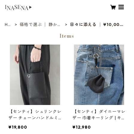
HO
価格で選ぶ │ 静かな
日々に添える │ ¥10,00
ME
価値基準
0〜¥19,999
Items
【センティ】シュリンクレ
【センティ】ダイニーマレ
ザー チェーンハンドルミ
ザー 巾着キーリング | キ
ニバッグ | バッグ・軽量・
ーケース・軽量・コンパク
¥19,800
¥12,980
コンパクト | SENTI | [INAS
ト | SENTI | [INASENA(イ