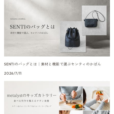
3月の入荷便り
TORCH+ │ トーチ
日々を澄ます │ 洗剤・アウトドア
黒砂
リラックス / 心を整える
SENTIのポーチ
4月の入荷便り
FOUNTAIN/FOUNDRY
整える音 | INASENA SOUNDS / デジタル音楽
チタン
SENTIのベルト
5月の入荷便り
metalyst │ メタリスト
食卓をととのえる │ カトラリー・食器
シュリンクレザー
SENTIのストラップ
SENTIのバッグとは｜素材と機能で選ぶセンティのかばん
2026/7/11