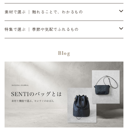
11月の入荷便り
SANDPRODUCT │ サンドプロダクト
書く・置く・添える │ ペン立て・コースター
日々に添える │ ¥10,000〜¥19,999
黒
素材で選ぶ │ 触れることで、わかるもの
12月の入荷便り
センティ │ SENTI
余白をつくる｜ミラー・プランター・インテリア
時間とともに在る │ ¥20,000〜
銀
ダイニーマレザー
特集で選ぶ │ 季節や気配でふれるもの
SENTIのバッグ
2月の入荷便り
SEKKI │ セッキ
灯りを愉しむ｜オイルトーチ・焚き火台・ランタンシェード
滝ヶ原石
デジタル音楽
Blog
SENTIの財布
3月の入荷便り
TORCH+ │ トーチ
日々を澄ます │ 洗剤・アウトドア
黒砂
リラックス / 心を整える
SENTIのポーチ
4月の入荷便り
FOUNTAIN/FOUNDRY
整える音 | INASENA SOUNDS / デジタル音楽
チタン
SENTIのベルト
5月の入荷便り
metalyst │ メタリスト
食卓をととのえる │ カトラリー・食器
シュリンクレザー
SENTIのストラップ