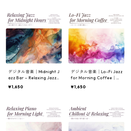
ORCH+ | [INASENA(イナセ
ナ)]
デジタル音楽│Midnight J
デジタル音楽│Lo-Fi Jazz
azz Bar – Relaxing Jazz,
for Morning Coffee│穏
R&B & Hip-Hop｜大人の
やかな朝のコーヒー時間・
¥1,650
¥1,650
ためのリラックスBGM
作業用・勉強用BGM