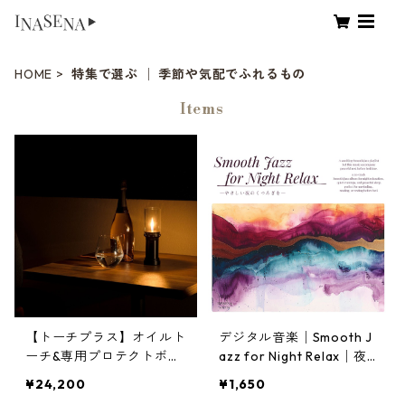
HOME
特集で選ぶ │ 季節や気配でふれるもの
Items
【トーチプラス】オイルト
デジタル音楽│Smooth J
ーチ&専用プロテクトボッ
azz for Night Relax│夜
クスセット | 卓上トーチ・
のスムースジャズ・まった
¥24,200
¥1,650
アウトドア・キャンプ | T
り癒しBGM