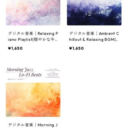
デジタル音楽│Relaxing P
デジタル音楽│Ambient C
iano Playlist|穏やかな午
hillout & Relaxing BGM|
前のBGM・作業用・勉強
夜のリラックスタイム・作
¥1,650
¥1,650
用・集中用
業用・勉強用BGM
デジタル音楽│Morning J