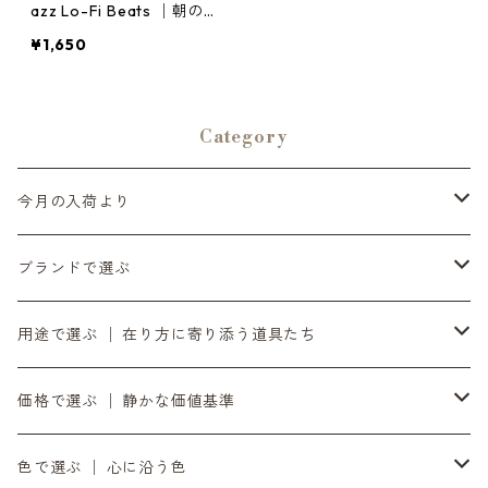
azz Lo-Fi Beats │朝のカ
フェBGM・作業用・勉強
¥1,650
用・集中用
Category
今月の入荷より
6月の入荷便り
ブランドで選ぶ
7月の入荷便り
INASENA SOUNDS │ イナセナサウンズ
用途で選ぶ │ 在り方に寄り添う道具たち
8月の入荷便り
to UTAU │ うたうへ
持ち歩く道具 │ バッグ・財布・ポーチ・スマホストラップ
価格で選ぶ │ 静かな価値基準
10月の入荷便り
OZOPS │ オズオプス
軸をととのえる │ 時計・ベルト
気負わず選ぶ │ 〜¥9,999
色で選ぶ │ 心に沿う色