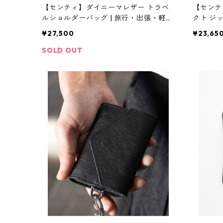
【センティ】ダイニーマレザー トラベ
【センテ
ルショルダーバッグ | 旅行・出張・軽量
クト ジ
| SENTI | [INASENA(イナセナ)]
カードケース
¥27,500
¥23,65
セナ)]
SOLD OUT