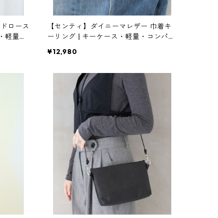
ードロース
【センティ】ダイニーマレザー 巾着キ
グ・軽量・
ーリング | キーケース・軽量・コンパク
NA(イナセ
ト | SENTI | [INASENA(イナセナ)]
¥12,980