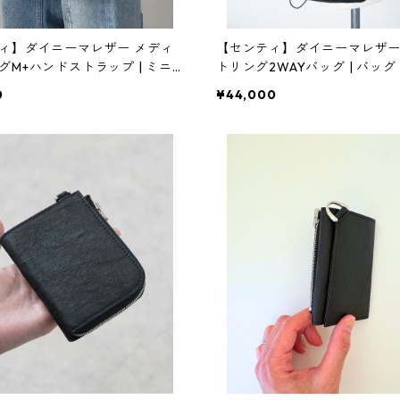
ィ】ダイニーマレザー メディ
【センティ】ダイニーマレザ
グM+ハンドストラップ | ミニ
トリング2WAYバッグ | バッ
持ち・ショルダー | SENTI | [I
コンパクト | SENTI | [INASE
0
¥44,000
A(イナセナ)]
ナ)]