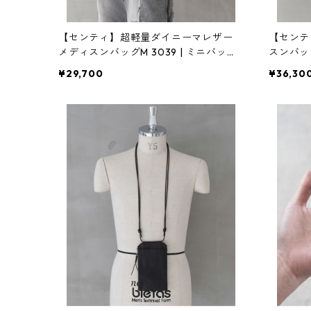
【センティ】超軽量ダイニーマレザー
【センテ
メディスンバッグM 3039 | ミニバッ
スンバッ
グ・ショルダー・軽量 | SENTI | [INASE
バッグ・手
¥29,700
¥36,30
NA(イナセナ)]
NASEN