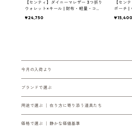
【センティ】ダイニーマレザー 3つ折り
【センテ
ウォレット×キール | 財布・軽量・コラ
ポーチ |
ボレーション | SENTI | [INASENA(イナ
[INASE
¥24,750
¥15,40
セナ)]
今月の入荷より
6月の入荷便り
ブランドで選ぶ
7月の入荷便り
INASENA SOUNDS │ イナセナサウンズ
用途で選ぶ │ 在り方に寄り添う道具たち
8月の入荷便り
to UTAU │ うたうへ
持ち歩く道具 │ バッグ・財布・ポーチ・スマホストラ
価格で選ぶ │ 静かな価値基準