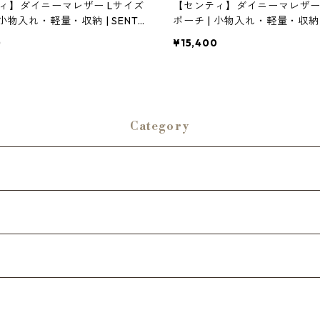
ィ】ダイニーマレザー Lサイズ
【センティ】ダイニーマレザー W
 小物入れ・軽量・収納 | SENTI |
ポーチ | 小物入れ・軽量・収納 | S
NA(イナセナ)]
[INASENA(イナセナ)]
0
¥15,400
Category
ップ