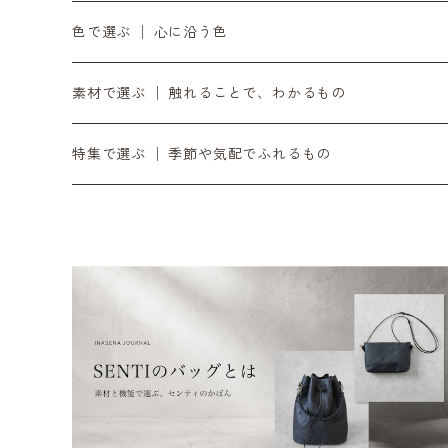
10月の入荷便り
OZOPS │ オズオプス
軸をととのえる │ 時計・ベルト
気負わず選ぶ │ 〜¥9,999
色で選ぶ │ 心に沿う色
11月の入荷便り
SANDPRODUCT │ サンドプロダクト
書く・置く・添える │ ペン立て・コースター
日々に添える │ ¥10,000〜¥19,999
黒
素材で選ぶ │ 触れることで、わかるもの
12月の入荷便り
センティ │ SENTI
余白をつくる｜ミラー・プランター・インテリア
時間とともに在る │ ¥20,000〜
銀
ダイニーマレザー
特集で選ぶ │ 季節や気配でふれるもの
SENTIのバッグ
2月の入荷便り
SEKKI │ セッキ
灯りを愉しむ｜オイルトーチ・焚き火台・ランタンシェ
滝ヶ原石
デジタル音楽
SENTIの財布
3月の入荷便り
TORCH+ │ トーチ
日々を澄ます │ 洗剤・アウトドア
黒砂
リラックス / 心を整える
SENTIのポーチ
4月の入荷便り
FOUNTAIN/FOUNDRY
整える音 | INASENA SOUNDS / デジタル音楽
チタン
SENTIのベルト
5月の入荷便り
metalyst │ メタリスト
食卓をととのえる │ カトラリー・食器
シュリンクレザー
SENTIのストラップ