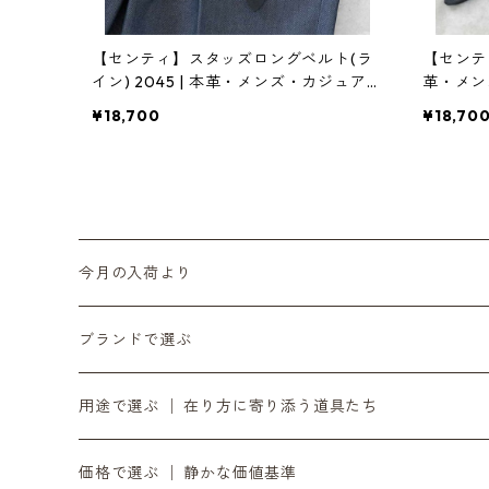
【センティ】スタッズロングベルト(ラ
【センテ
イン) 2045 | 本革・メンズ・カジュアル
革・メンズ・
| SENTI | [INASENA(イナセナ)]
ENA(イ
¥18,700
¥18,70
今月の入荷より
6月の入荷便り
ブランドで選ぶ
7月の入荷便り
INASENA SOUNDS │ イナセナサウンズ
用途で選ぶ │ 在り方に寄り添う道具たち
8月の入荷便り
to UTAU │ うたうへ
持ち歩く道具 │ バッグ・財布・ポーチ・スマホストラ
価格で選ぶ │ 静かな価値基準