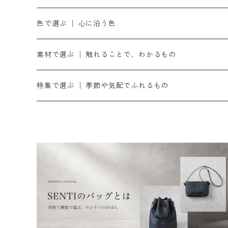
10月の入荷便り
OZOPS │ オズオプス
軸をととのえる │ 時計・ベルト
気負わず選ぶ │ 〜¥9,999
色で選ぶ │ 心に沿う色
11月の入荷便り
SANDPRODUCT │ サンドプロダクト
書く・置く・添える │ ペン立て・コースター
日々に添える │ ¥10,000〜¥19,999
黒
素材で選ぶ │ 触れることで、わかるもの
12月の入荷便り
センティ │ SENTI
余白をつくる｜ミラー・プランター・インテリア
時間とともに在る │ ¥20,000〜
銀
ダイニーマレザー
特集で選ぶ │ 季節や気配でふれるもの
SENTIのバッグ
2月の入荷便り
SEKKI │ セッキ
灯りを愉しむ｜オイルトーチ・焚き火台・ランタンシェ
滝ヶ原石
デジタル音楽
SENTIの財布
3月の入荷便り
TORCH+ │ トーチ
日々を澄ます │ 洗剤・アウトドア
黒砂
リラックス / 心を整える
SENTIのポーチ
4月の入荷便り
FOUNTAIN/FOUNDRY
整える音 | INASENA SOUNDS / デジタル音楽
チタン
SENTIのベルト
5月の入荷便り
metalyst │ メタリスト
食卓をととのえる │ カトラリー・食器
シュリンクレザー