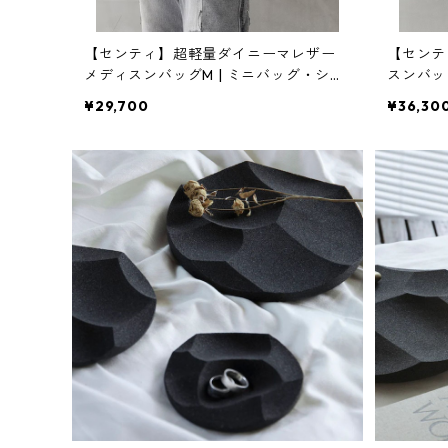
【センティ】超軽量ダイニーマレザー
【センテ
メディスンバッグM | ミニバッグ・ショ
スンバッ
ルダー・軽量 | SENTI | [INASENA(イナ
バッグ・手
¥29,700
¥36,30
セナ)]
NASEN