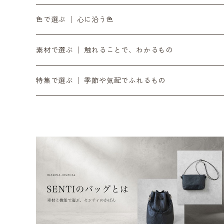
10月の入荷便り
OZOPS │ オズオプス
軸をととのえる │ 時計・ベルト
気負わず選ぶ │ 〜¥9,999
色で選ぶ │ 心に沿う色
11月の入荷便り
SANDPRODUCT │ サンドプロダクト
書く・置く・添える │ ペン立て・コースター
日々に添える │ ¥10,000〜¥19,999
黒
素材で選ぶ │ 触れることで、わかるもの
12月の入荷便り
センティ │ SENTI
余白をつくる｜ミラー・プランター・インテリア
時間とともに在る │ ¥20,000〜
銀
ダイニーマレザー
特集で選ぶ │ 季節や気配でふれるもの
SENTIのバッグ
2月の入荷便り
SEKKI │ セッキ
灯りを愉しむ｜オイルトーチ・焚き火台・ランタンシェ
滝ヶ原石
デジタル音楽
SENTIの財布
3月の入荷便り
TORCH+ │ トーチ
日々を澄ます │ 洗剤・アウトドア
黒砂
リラックス / 心を整える
SENTIのポーチ
4月の入荷便り
FOUNTAIN/FOUNDRY
整える音 | INASENA SOUNDS / デジタル音楽
チタン
SENTIのベルト
5月の入荷便り
metalyst │ メタリスト
食卓をととのえる │ カトラリー・食器
シュリンクレザー
SENTIのストラップ