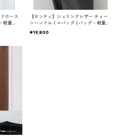
ードロース
【センティ】シュリンクレザー チェー
グ・軽量・
ンハンドルミニバッグ | バッグ・軽量・
NA(イナセ
コンパクト | SENTI | [INASENA(イナセ
¥19,800
ナ)]