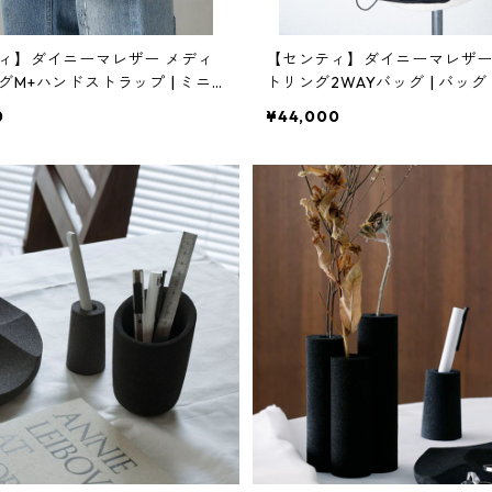
ィ】ダイニーマレザー メディ
【センティ】ダイニーマレザ
グM+ハンドストラップ | ミニ
トリング2WAYバッグ | バッ
持ち・ショルダー | SENTI | [I
コンパクト | SENTI | [INASE
0
¥44,000
A(イナセナ)]
ナ)]