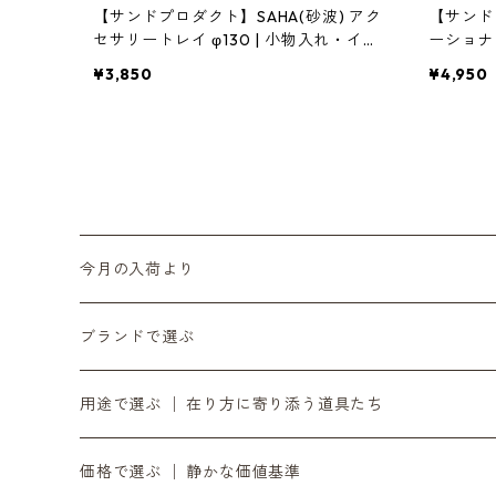
【サンドプロダクト】SAHA(砂波) アク
【サンド
セサリートレイ φ130 | 小物入れ・イン
ーショナ
テリア・黒砂 | SANDPRODUCT | [INAS
ク収納・黒砂
¥3,850
¥4,950
ENA(イナセナ)]
ENA(イ
今月の入荷より
6月の入荷便り
ブランドで選ぶ
7月の入荷便り
INASENA SOUNDS │ イナセナサウンズ
用途で選ぶ │ 在り方に寄り添う道具たち
8月の入荷便り
to UTAU │ うたうへ
持ち歩く道具 │ バッグ・財布・ポーチ・スマホストラ
価格で選ぶ │ 静かな価値基準