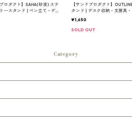
プロダクト】SAHA(砂波) ステ
【サンドプロダクト】OUTLIN
リースタンド | ペン立て・デス
タンド | デスク収納・文房具
 | SANDPRODUCT | [INAS
ア | SANDPRODUCT | [INAS
¥1,650
ナセナ)]
ナ)]
SOLD OUT
Category
ップ