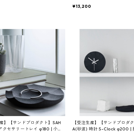
テリア・黒砂 | SANDPRODU
ー・インテリア | SANDPRODUCT
¥13,200
INASENA(イナセナ)]
SENA(イナセナ)]
産】【サンドプロダクト】SAH
【受注生産】【サンドプロダク
 アクセサリートレイ φ180 | 小
A(砂波) 時計 S-Clock φ200 