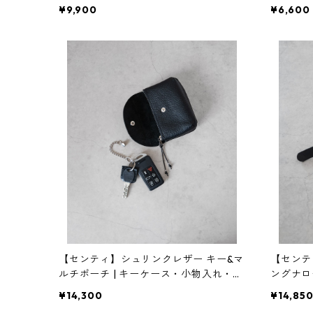
物入れ・インテリア・黒砂 | SANDPRO
物入れ・イ
¥9,900
¥6,600
DUCT | [INASENA(イナセナ)]
DUCT |
【センティ】シュリンクレザー キー&マ
【センテ
ルチポーチ | キーケース・小物入れ・本
ングナロ
革 | SENTI | [INASENA(イナセナ)]
ズフリー |
¥14,300
¥14,85