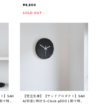
 | [INA
ホルダー・本革 | SENTI | [INASENA(イ
¥8,800
ナセナ)]
SOLD OUT
ト】SAH
【受注生産】【サンドプロダクト】SAH
| 掛け時
A(砂波) 時計 S-Clock φ300 | 掛け時