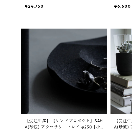
ボレーション | SENTI | [INASENA(イナ
植物・イン
¥24,750
¥6,600
セナ)]
CT | [
【受注生産】【サンドプロダクト】SAH
【受注生
A(砂波) アクセサリートレイ φ230 | 小
A(砂波)