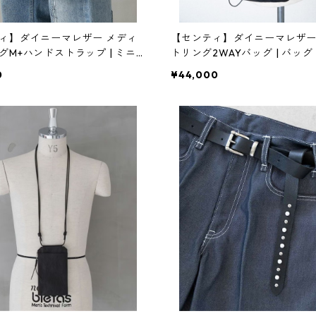
ィ】ダイニーマレザー メディ
【センティ】ダイニーマレザ
グM+ハンドストラップ | ミニ
トリング2WAYバッグ | バッ
持ち・ショルダー | SENTI | [I
コンパクト | SENTI | [INASE
0
¥44,000
A(イナセナ)]
ナ)]