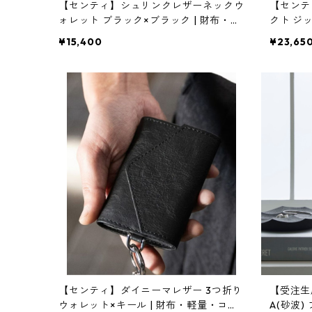
【センティ】シュリンクレザーネックウ
【センテ
ォレット ブラック×ブラック | 財布・首
クト ジ
掛け・本革 | SENTI | [INASENA(イナセ
カードケース
¥15,400
¥23,65
ナ)]
セナ)]
【センティ】ダイニーマレザー 3つ折り
【受注生
ウォレット×キール | 財布・軽量・コラ
A(砂波)