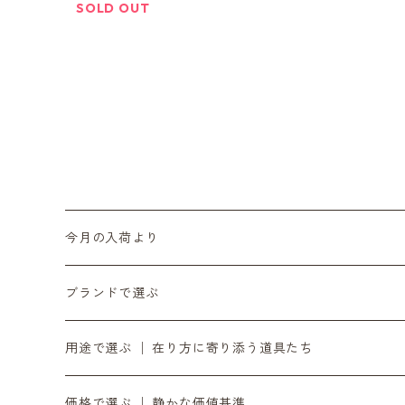
SOLD OUT
今月の入荷より
6月の入荷便り
ブランドで選ぶ
7月の入荷便り
INASENA SOUNDS │ イナセナサウンズ
用途で選ぶ │ 在り方に寄り添う道具たち
8月の入荷便り
to UTAU │ うたうへ
持ち歩く道具 │ バッグ・財布・ポーチ・スマホストラ
価格で選ぶ │ 静かな価値基準