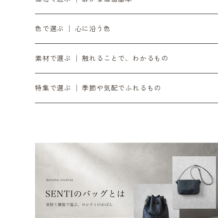
10月の入荷便り
OZOPS │ オズオプス
軸をととのえる │ 時計・ベルト
気負わず選ぶ │ 〜¥9,999
色で選ぶ │ 心に沿う色
11月の入荷便り
SANDPRODUCT │ サンドプロダクト
書く・置く・添える │ ペン立て・コースター
日々に添える │ ¥10,000〜¥19,999
黒
素材で選ぶ │ 触れることで、わかるもの
12月の入荷便り
センティ │ SENTI
余白をつくる｜ミラー・プランター・インテリア
時間とともに在る │ ¥20,000〜
銀
ダイニーマレザー
特集で選ぶ │ 季節や気配でふれるもの
SENTIのバッグ
2月の入荷便り
SEKKI │ セッキ
灯りを愉しむ｜オイルトーチ・焚き火台・ランタンシェ
滝ヶ原石
デジタル音楽
SENTIの財布
3月の入荷便り
TORCH+ │ トーチ
日々を澄ます │ 洗剤・アウトドア
黒砂
リラックス / 心を整える
SENTIのポーチ
4月の入荷便り
FOUNTAIN/FOUNDRY
整える音 | INASENA SOUNDS / デジタル音楽
チタン
SENTIのベルト
5月の入荷便り
metalyst │ メタリスト
食卓をととのえる │ カトラリー・食器
シュリンクレザー