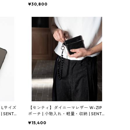
RODUC
計・インテリア・黒砂 | SANDPRODUC
¥30,800
T | [INASENA(イナセナ)]
 Lサイズ
【センティ】ダイニーマレザー W-ZIP
ENTI |
ポーチ | 小物入れ・軽量・収納 | SENTI |
[INASENA(イナセナ)]
¥15,400