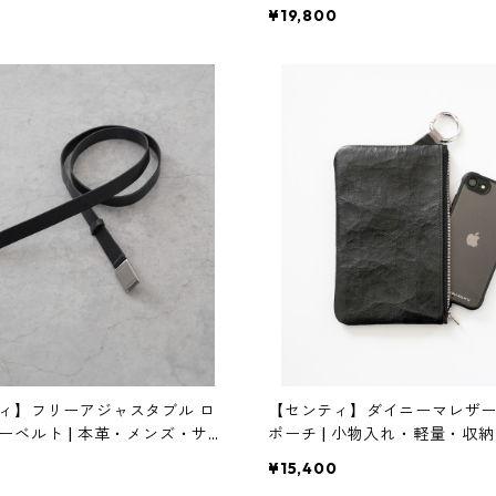
ンテリア・黒砂 | SANDPRO
計・インテリア・黒砂 | SANDP
¥19,800
 [INASENA(イナセナ)]
T | [INASENA(イナセナ)]
ィ】フリーアジャスタブル ロ
【センティ】ダイニーマレザー
ーベルト | 本革・メンズ・サイ
ポーチ | 小物入れ・軽量・収納 | S
 SENTI | [INASENA(イナセナ)]
[INASENA(イナセナ)]
0
¥15,400