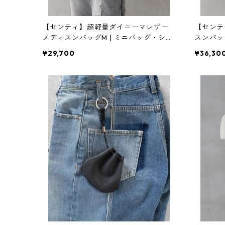
【センティ】超軽量ダイニーマレザー
【センテ
メディスンバッグM | ミニバッグ・ショ
スンバッ
ルダー・軽量 | SENTI | [INASENA(イナ
バッグ・手
¥29,700
¥36,30
セナ)]
NASEN