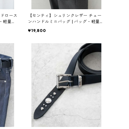
ードロース
【センティ】シュリンクレザー チェー
グ・軽量・
ンハンドルミニバッグ | バッグ・軽量・
NA(イナセ
コンパクト | SENTI | [INASENA(イナセ
¥19,800
ナ)]