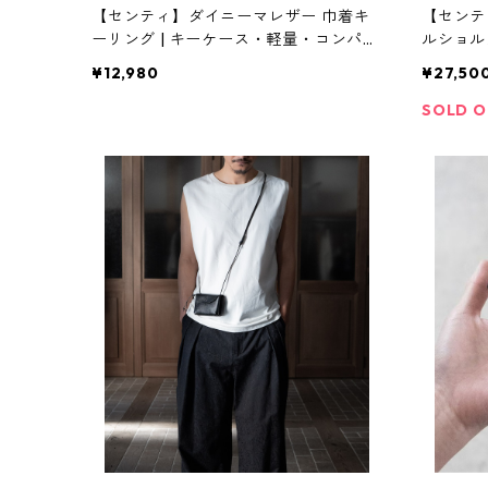
【センティ】ダイニーマレザー 巾着キ
【センテ
ーリング | キーケース・軽量・コンパク
ルショル
ト | SENTI | [INASENA(イナセナ)]
| SENTI
¥12,980
¥27,50
SOLD 