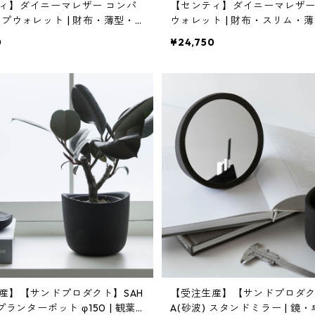
ィ】ダイニーマレザー コンパ
【センティ】ダイニーマレザー
ップウォレット | 財布・薄型・
ウォレット | 財布・スリム・薄型 
 | SENTI | [INASENA(イナ
TI | [INASENA(イナセナ)]
0
¥24,750
産】【サンドプロダクト】SAH
【受注生産】【サンドプロダク
 プランターポット φ150 | 観葉
A(砂波) スタンドミラー | 鏡