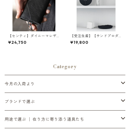
【センティ】ダイニーマレザ
【受注生産】【サンドプロダ
ー 3つ折りウォレット×キール
クト】SAHA(砂波) 時計 S-Clo
¥24,750
¥19,800
| 財布・軽量・コラボレーショ
ck φ200 | 掛け時計・インテ
ン | SENTI | [INASENA(イナセ
リア・黒砂 | SANDPRODUCT
ナ)]
| [INASENA(イナセナ)]
Category
今月の入荷より
6月の入荷便り
ブランドで選ぶ
7月の入荷便り
INASENA SOUNDS │ イナセナサウンズ
用途で選ぶ │ 在り方に寄り添う道具たち