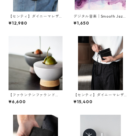
【センティ】ダイニーマレザ
デジタル音楽│Smooth Jazz
ー 巾着キーリング | キーケー
for Night Relax│夜のスムー
¥12,980
¥1,650
ス・軽量・コンパクト | SENTI
スジャズ・まったり癒しBGM
| [INASENA(イナセナ)]
【ファウンテンファウンド
【センティ】ダイニーマレザ
リ】アボカド 栽培 ポット | 花
ー W-ZIPポーチ | 小物入れ・
¥6,600
¥15,400
器・観葉植物・インテリア | F
軽量・収納 | SENTI | [INASEN
OUNTAIN/FOUNDRY AVOCA
A(イナセナ)]
DO POT | [INASENA(イナセ
ナ)]