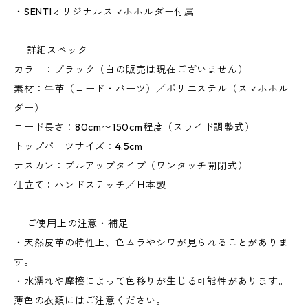
・SENTIオリジナルスマホホルダー付属
│ 詳細スペック
カラー：ブラック（白の販売は現在ございません）
素材：牛革（コード・パーツ）／ポリエステル（スマホホル
ダー）
コード長さ：80cm〜150cm程度（スライド調整式）
トップパーツサイズ：4.5cm
ナスカン：プルアップタイプ（ワンタッチ開閉式）
仕立て：ハンドステッチ／日本製
│ ご使用上の注意・補足
・天然皮革の特性上、色ムラやシワが見られることがありま
す。
・水濡れや摩擦によって色移りが生じる可能性があります。
薄色の衣類にはご注意ください。