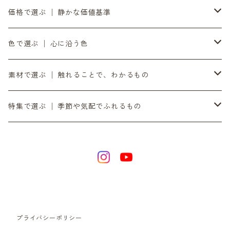
8月の入荷便り
to UTAU │ うたうへ
持ち歩く道具 │ バッグ・財布・ポーチ・スマホストラップ
価格で選ぶ │ 静かな価値基準
10月の入荷便り
OZOPS │ オズオプス
軸をととのえる │ 時計・ベルト
気負わず選ぶ │ 〜¥9,999
色で選ぶ │ 心に沿う色
11月の入荷便り
SANDPRODUCT │ サンドプロダクト
書く・置く・添える │ ペン立て・コースター
日々に添える │ ¥10,000〜¥19,999
黒
素材で選ぶ │ 触れることで、わかるもの
12月の入荷便り
センティ │ SENTI
余白をつくる｜ミラー・プランター・インテリア
時間とともに在る │ ¥20,000〜
銀
ダイニーマレザー
特集で選ぶ │ 季節や気配でふれるもの
SENTIのバッグ
2月の入荷便り
SEKKI │ セッキ
灯りを愉しむ｜オイルトーチ・焚き火台・ランタンシェード
滝ヶ原石
デジタル音楽
SENTIの財布
3月の入荷便り
TORCH+ │ トーチ
日々を澄ます │ 洗剤・アウトドア
黒砂
リラックス / 心を整える
SENTIのポーチ
4月の入荷便り
FOUNTAIN/FOUNDRY
整える音 | INASENA SOUNDS / デジタル音楽
チタン
プライバシーポリシー
SENTIのベルト