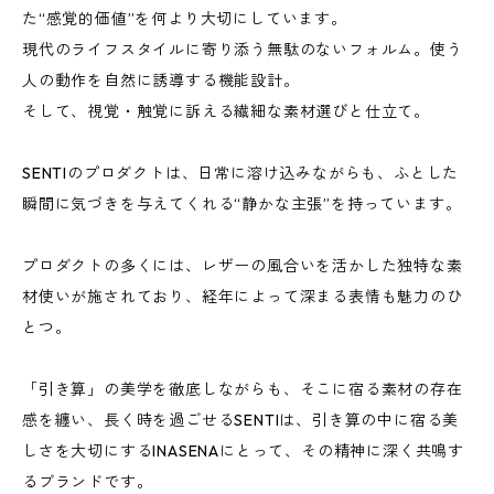
た“感覚的価値”を何より大切にしています。
現代のライフスタイルに寄り添う無駄のないフォルム。使う
人の動作を自然に誘導する機能設計。
そして、視覚・触覚に訴える繊細な素材選びと仕立て。
SENTIのプロダクトは、日常に溶け込みながらも、ふとした
瞬間に気づきを与えてくれる“静かな主張”を持っています。
プロダクトの多くには、レザーの風合いを活かした独特な素
材使いが施されており、経年によって深まる表情も魅力のひ
とつ。
「引き算」の美学を徹底しながらも、そこに宿る素材の存在
感を纏い、長く時を過ごせるSENTIは、引き算の中に宿る美
しさを大切にするINASENAにとって、その精神に深く共鳴す
るブランドです。