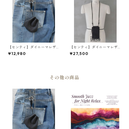
【センティ】ダイニーマレザ
【センティ】ダイニーマレザ
ー 巾着キーリング | キーケー
ー トラベルショルダーバッグ |
¥12,980
¥27,500
ス・軽量・コンパクト | SENTI
旅行・出張・軽量 | SENTI | [IN
| [INASENA(イナセナ)]
ASENA(イナセナ)]
その他の商品