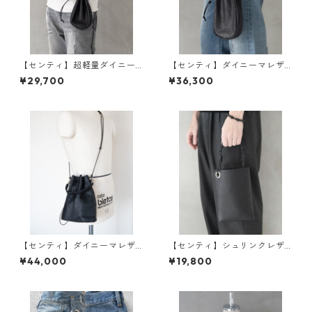
【センティ】超軽量ダイニー
【センティ】ダイニーマレザ
マレザー メディスンバッグM |
ー メディスンバッグM+ハンド
¥29,700
¥36,300
ミニバッグ・ショルダー・軽
ストラップ | ミニバッグ・手持
量 | SENTI | [INASENA(イナセ
ち・ショルダー | SENTI | [INA
ナ)]
SENA(イナセナ)]
【センティ】ダイニーマレザ
【センティ】シュリンクレザ
ードローストリング2WAYバッ
ー チェーンハンドルミニバッ
¥44,000
¥19,800
グ | バッグ・軽量・コンパクト
グ | バッグ・軽量・コンパクト
| SENTI | [INASENA(イナセナ)]
| SENTI | [INASENA(イナセナ)]