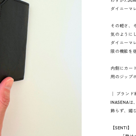
わずか7.5
ダイニーマ
その軽さ、
気のように
ダイニーマ
限の機能を
内側にカー
用のジップ
│ ブランド
INASEN
飾らず、媚
【SENTI】