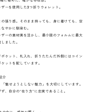
cm幅に秘めた、確かな存在感。
レザーを使用した3つ折りウォレット。
その張り感。そのまま持っても、身に着けても、空
しなやかに馴染む。
レザーの素材美を活かし、最小限のフォルムに最大
宿しました。
ドポケット、札入れ、折りたたんだ外側にはコイン
ポケットを配しています。
紹介
Aは、「魅せようとしない魅力」を大切にしています。
びず、自分の“在り方”に忠実であること。