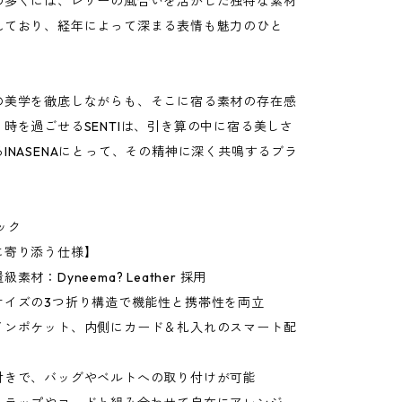
の多くには、レザーの風合いを活かした独特な素材
れており、経年によって深まる表情も魅力のひと
の美学を徹底しながらも、そこに宿る素材の存在感
時を過ごせるSENTIは、引き算の中に宿る美しさ
INASENAにとって、その精神に深く共鳴するブラ
ック
に寄り添う仕様】
素材：Dyneema? Leather 採用
サイズの3つ折り構造で機能性と携帯性を両立
インポケット、内側にカード＆札入れのスマート配
付きで、バッグやベルトへの取り付けが可能