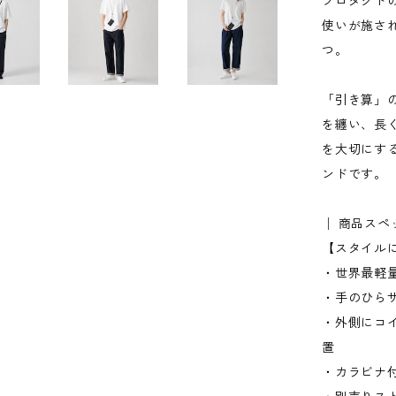
プロダクト
使いが施さ
つ。
「引き算」
を纏い、長く
を大切にする
ンドです。
│ 商品スペ
【スタイル
・世界最軽量級
・手のひら
・外側にコ
置
・カラビナ