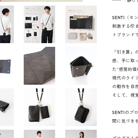
── 「静
SENTI（
刺激する佇
トブランド
「引き算」
感、手に取
た“感覚的
現代のライ
の動作を自
そして、視
SENTIの
間に気づき