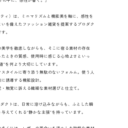
けさの中に、感性が響く。」
センティ）は、ミニマリズムと機能美を軸に、感性を
まいを備えたファッション雑貨を提案するプロダク
です。
の美学を徹底しながらも、そこに宿る素材の存在
ったときの質感、使用時に感じる心地よさといっ
価値”を何より大切にしています。
フスタイルに寄り添う無駄のないフォルム。使う人
然に誘導する機能設計。
覚・触覚に訴える繊細な素材選びと仕立て。
プロダクトは、日常に溶け込みながらも、ふとした瞬
を与えてくれる“静かな主張”を持っています。