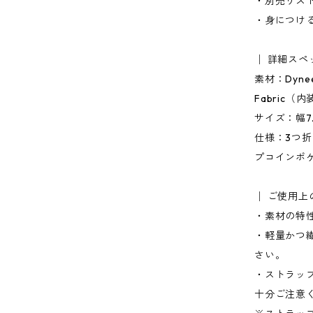
・別売りス
・身につけ
│ 詳細スペ
素材：Dynee
Fabric（
サイズ：幅7.5
仕様：3つ
プコインポ
│ ご使用上
・素材の特
・軽量かつ
さい。
・ストラッ
十分ご注意