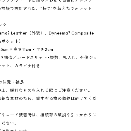
トラップやコードと組み合わせて自在にアレンジ
る前提で設計された、“持つ”を超えたウォレット
ック
ma? Leather（外装）、Dyneema? Composite
内装ポケット）
cm × 高さ11cm × マチ2cm
折り構造／カードスリット×複数、札入れ、外側ジッ
ケット、カラビナ付き
の注意・補足
性上、鋭利なものを入れる際はご注意ください。
繊細な素材のため、重すぎる物の収納は避けてくだ
プやコード装着時は、接続部の破損や引っかかりに
ください。