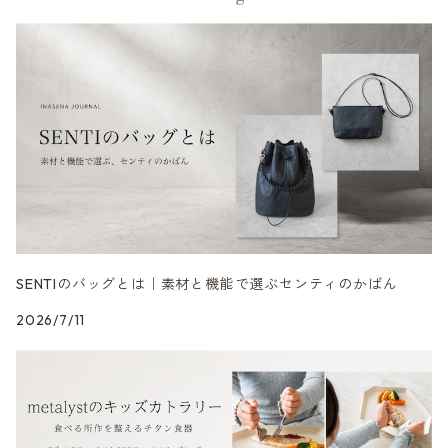
SENTIの財布
3月の入荷便り
TORCH+ │ トーチ
日々を澄ます │ 洗剤・アウトドア
黒砂
リラックス / 心を整える
SENTIのポーチ
4月の入荷便り
FOUNTAIN/FOUNDRY
整える音 | INASENA SOUNDS / デジタル音楽
チタン
SENTIのベルト
5月の入荷便り
metalyst │ メタリスト
食卓をととのえる │ カトラリー・食器
シュリンクレザー
SENTIのストラップ
SENTIのバッグとは｜素材と機能で選ぶセンティのかばん
2026/7/11