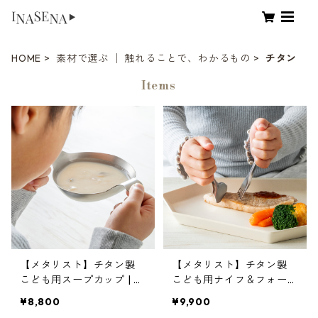
HOME
素材で選ぶ │ 触れることで、わかるもの
チタン
Items
【メタリスト】チタン製
【メタリスト】チタン製
こども用スープカップ | 軽
こども用ナイフ＆フォーク
量 ・食育 | metalyst soup
| 軽量 ・食育 | metalyst st
¥8,800
¥9,900
cup | [INASENA(イナセ
eak knife and fork | [INA