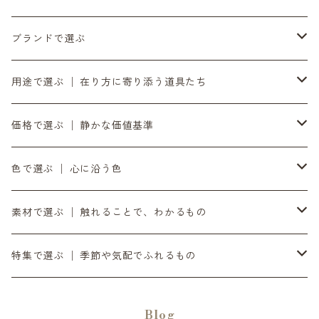
6月の入荷便り
ブランドで選ぶ
7月の入荷便り
INASENA SOUNDS │ イナセナサウンズ
用途で選ぶ │ 在り方に寄り添う道具たち
8月の入荷便り
to UTAU │ うたうへ
持ち歩く道具 │ バッグ・財布・ポーチ・スマホストラップ
価格で選ぶ │ 静かな価値基準
10月の入荷便り
OZOPS │ オズオプス
軸をととのえる │ 時計・ベルト
気負わず選ぶ │ 〜¥9,999
色で選ぶ │ 心に沿う色
11月の入荷便り
SANDPRODUCT │ サンドプロダクト
書く・置く・添える │ ペン立て・コースター
日々に添える │ ¥10,000〜¥19,999
黒
素材で選ぶ │ 触れることで、わかるもの
12月の入荷便り
センティ │ SENTI
余白をつくる｜ミラー・プランター・インテリア
時間とともに在る │ ¥20,000〜
銀
ダイニーマレザー
特集で選ぶ │ 季節や気配でふれるもの
SENTIのバッグ
2月の入荷便り
SEKKI │ セッキ
灯りを愉しむ｜オイルトーチ・焚き火台・ランタンシェード
滝ヶ原石
デジタル音楽
Blog