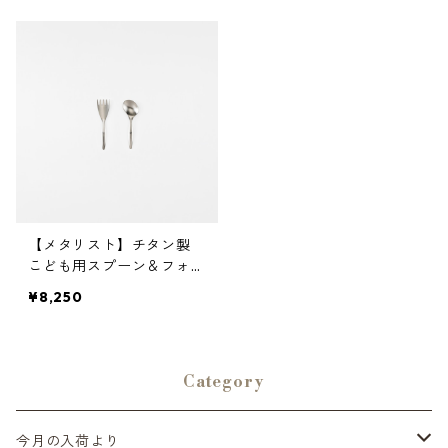
ナ)]
SENA(イナセナ)]
【メタリスト】チタン製
こども用スプーン＆フォー
ク | 軽量 ・食育 | metalyst
¥8,250
spoon and fork | [INASE
NA(イナセナ)]
Category
今月の入荷より