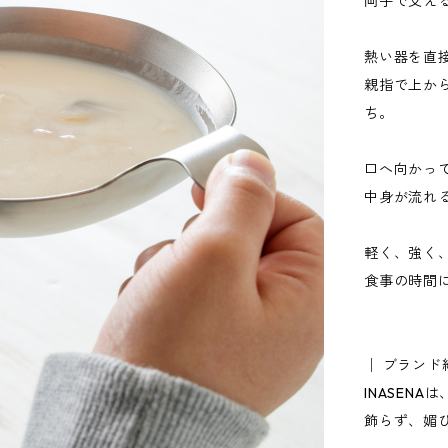
両手で支え
熱い器を直
親指で上か
ち。
口へ向かっ
中身が流れ
軽く、強く
食事の時間
│ ブランド
INASEN
飾らず、媚