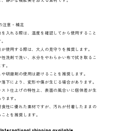
に、静かな機能美を添える素材です。
の注意・補足
物を入れる際は、温度を確認してから使用すること
す。
供が使用する際は、大人の見守りを推奨します。
中性洗剤で洗い、水分をやわらかい布で拭き取るこ
ます。
しや研磨剤の使用は避けることを推奨します。
や落下により、変形や傷が生じる場合があります。
ラスト仕上げの特性上、表面の風合いに個体差が生
あります。
耐食性に優れた素材ですが、汚れが付着したままの
ることを推奨します。
International shipping available