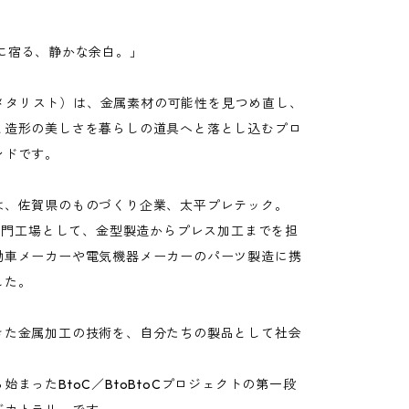
】
属に宿る、静かな余白。」
st（メタリスト）は、金属素材の可能性を見つめ直し、
と造形の美しさを暮らしの道具へと落とし込むプロ
ンドです。
は、佐賀県のものづくり企業、太平プレテック。
M専門工場として、金型製造からプレス加工までを担
動車メーカーや電気機器メーカーのパーツ製造に携
した。
きた金属加工の技術を、自分たちの製品として社会
。
始まったBtoC／BtoBtoCプロジェクトの第一段