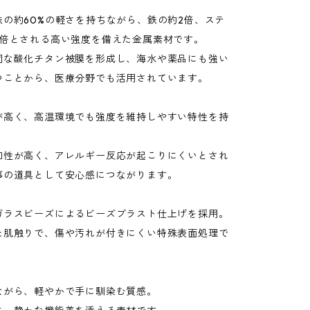
鉄の約60%の軽さを持ちながら、鉄の約2倍、ステ
3倍とされる高い強度を備えた金属素材です。
固な酸化チタン被膜を形成し、海水や薬品にも強い
つことから、医療分野でも活用されています。
が高く、高温環境でも強度を維持しやすい特性を持
和性が高く、アレルギー反応が起こりにくいとされ
事の道具として安心感につながります。
ガラスビーズによるビーズブラスト仕上げを採用。
た肌触りで、傷や汚れが付きにくい特殊表面処理で
ながら、軽やかで手に馴染む質感。