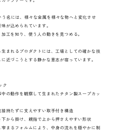
ズカトラリーです。
stという名には、様々な金属を様々な物へと変化させ
意味が込められています。
、加工を知り、使う人の動きを見つめる。
ら生まれるプロダクトには、工場としての確かな技
しに近づこうとする静かな意志が宿っています。
ック
事中の動作を観察して生まれたチタン製スープカッ
直接持たずに支えやすい取手付き構造
を下から掛け、親指で上から押さえやすい形状
し窄まるフォルムにより、中身の流れを穏やかに制