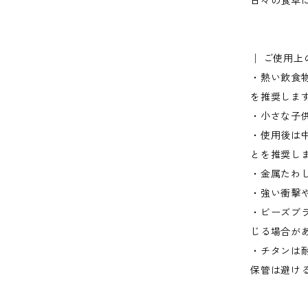
日々の食卓
│ ご使用上
・熱い飲食
を推奨しま
・小さな子
・使用後は
とを推奨し
・金属たわ
・強い衝撃
・ビーズブ
じる場合が
・チタンは
保管は避け