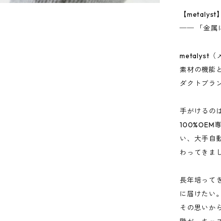
【metalyst
── 「金
metaly
素材の機能
ダクトブラ
手がけるの
100%OE
い、大手自
わってきま
長年培って
に届けたい
その思いから