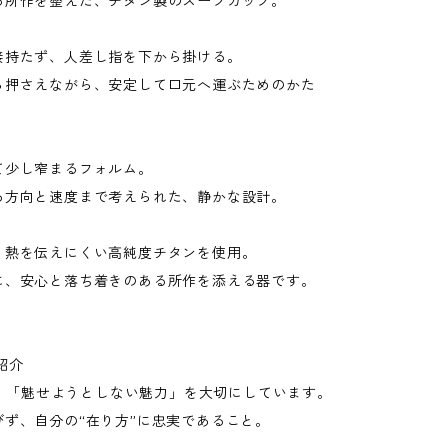
る所作を整えた、チタン製のスープカップ。
接持たず、人差し指を下から掛ける。
ら押さえながら、安定して口元へ運ぶためのかた
て少し窄まるフォルム。
る方向と速度まで考えられた、静かな設計。
、熱を伝えにくい高純度チタンを使用。
に、安心と落ち着きのある所作を添える器です。
紹介
Aは、「魅せようとしない魅力」を大切にしています。
びず、自分の“在り方”に忠実であること。