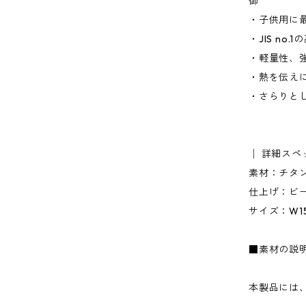
御
・子供用に
・JIS no
・軽量性、
・熱を伝え
・さらりと
│ 詳細スペ
素材：チタ
仕上げ：ビ
サイズ：W154
■素材の説
本製品には、