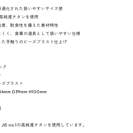
最適化された扱いやすいサイズ感
.1の高純度チタンを使用
強度、耐食性を備えた素材特性
にくく、食事の道具として扱いやすい仕様
した手触りのビーズブラスト仕上げ
ック
ン
ーズブラスト
mm D39mm H100mm
明
JIS no.1の高純度チタンを使用しています。