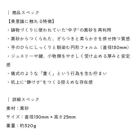
│ 商品スペック
【美意識に触れる特徴】
・鋳物づくりに使われていた“中子”の黒砂を再利用
・黒砂からつくられた、ざらつきと柔らかさを併せ持つ質感
・手のひらにしっくりと馴染む円形フォルム（直径130mm）
・ジュエリーや鍵、小物類をやさしく受け止める厚みと安定
感
・儀式のような「置く」という行為を生む佇まい
・机上に“静けさ”をつくる控えめな存在感
│ 詳細スペック
素材：黒砂
サイズ：直径130mm × 高さ25mm
重量：約320g