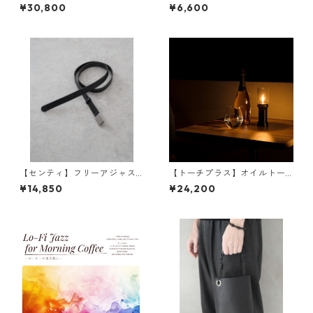
クト】SAHA(砂波) 時計 S-Clo
クト】SAHA(砂波) アクセサリ
¥30,800
¥6,600
ck φ300 | 掛け時計・インテ
ートレイ φ180 | 小物入れ・イ
リア・黒砂 | SANDPRODUCT
ンテリア・黒砂 | SANDPROD
| [INASENA(イナセナ)]
UCT | [INASENA(イナセナ)]
【センティ】フリーアジャス
【トーチプラス】オイルトー
タブル ロングナローベルト |
チ&専用プロテクトボックスセ
¥14,850
¥24,200
本革・メンズ・サイズフリー |
ット | 卓上トーチ・アウトド
SENTI | [INASENA(イナセナ)]
ア・キャンプ | TORCH+ | [INA
SENA(イナセナ)]