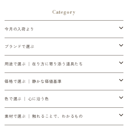
SENA(イナセナ)]
Category
今月の入荷より
6月の入荷便り
ブランドで選ぶ
7月の入荷便り
INASENA SOUNDS │ イナセナサウンズ
用途で選ぶ │ 在り方に寄り添う道具たち
8月の入荷便り
to UTAU │ うたうへ
持ち歩く道具 │ バッグ・財布・ポーチ・スマホストラップ
価格で選ぶ │ 静かな価値基準
10月の入荷便り
OZOPS │ オズオプス
軸をととのえる │ 時計・ベルト
気負わず選ぶ │ 〜¥9,999
色で選ぶ │ 心に沿う色
11月の入荷便り
SANDPRODUCT │ サンドプロダクト
書く・置く・添える │ ペン立て・コースター
日々に添える │ ¥10,000〜¥19,999
黒
素材で選ぶ │ 触れることで、わかるもの