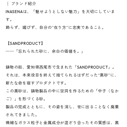
│ ブランド紹介
INASENAは、「魅せようとしない魅力」を大切にしていま
す。
飾らず、媚びず、自分の“在り方”に忠実であること。
【SANDPRODUCT】
──「忘れられた砂に、余白の価値を。」
鋳物の街、愛知県西尾市で生まれた「SANDPRODUCT」。
それは、本来役目を終えて捨てられるはずだった“黒砂”に、
新たな命を宿すプロダクトです。
この黒砂は、鋳物製品の中に空洞を作るための「中子（なか
ご）」を形づくる砂。
製品の完成とともに、その姿を消し、世に出ることなく廃棄
されてきました。
微細なガラス粒子と金属成分が混ざり合ったその質感は、黒