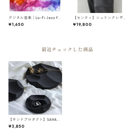
デジタル音楽│Lo-Fi Jazz for
【センティ】シュリンクレザ
Morning Coffee│穏やかな朝
ー チェーンハンドルミニバッ
¥1,650
¥19,800
のコーヒー時間・作業用・勉
グ | バッグ・軽量・コンパクト
強用BGM
| SENTI | [INASENA(イナセナ)]
最近チェックした商品
【サンドプロダクト】SAHA
(砂波) アクセサリートレイ φ1
¥3,850
30 | 小物入れ・インテリア・
黒砂 | SANDPRODUCT | [INA