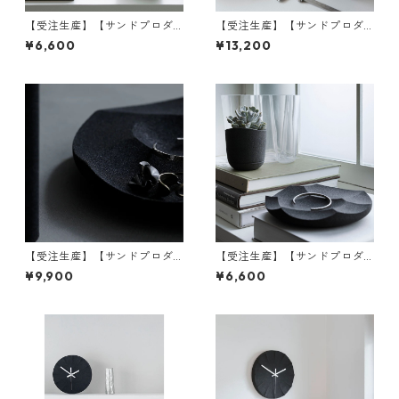
【受注生産】【サンドプロダ
【受注生産】【サンドプロダ
クト】SAHA(砂波) プランター
クト】SAHA(砂波) スタンドミ
¥6,600
¥13,200
ポット φ150 | 観葉植物・イン
ラー | 鏡・卓上ミラー・インテ
テリア・黒砂 | SANDPRODUC
リア | SANDPRODUCT | [INA
T | [INASENA(イナセナ)]
SENA(イナセナ)]
【受注生産】【サンドプロダ
【受注生産】【サンドプロダ
クト】SAHA(砂波) アクセサリ
クト】SAHA(砂波) アクセサリ
¥9,900
¥6,600
ートレイ φ230 | 小物入れ・イ
ートレイ φ180 | 小物入れ・イ
ンテリア・黒砂 | SANDPROD
ンテリア・黒砂 | SANDPROD
UCT | [INASENA(イナセナ)]
UCT | [INASENA(イナセナ)]