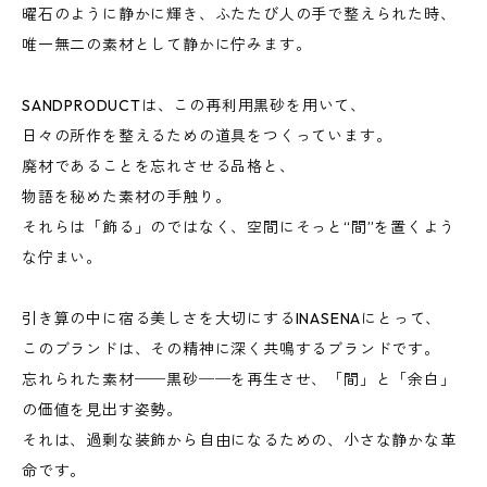
曜石のように静かに輝き、ふたたび人の手で整えられた時、
唯一無二の素材として静かに佇みます。
SANDPRODUCTは、この再利用黒砂を用いて、
日々の所作を整えるための道具をつくっています。
廃材であることを忘れさせる品格と、
物語を秘めた素材の手触り。
それらは「飾る」のではなく、空間にそっと“間”を置くよう
な佇まい。
引き算の中に宿る美しさを大切にするINASENAにとって、
このブランドは、その精神に深く共鳴するブランドです。
忘れられた素材──黒砂──を再生させ、「間」と「余白」
の価値を見出す姿勢。
それは、過剰な装飾から自由になるための、小さな静かな革
命です。