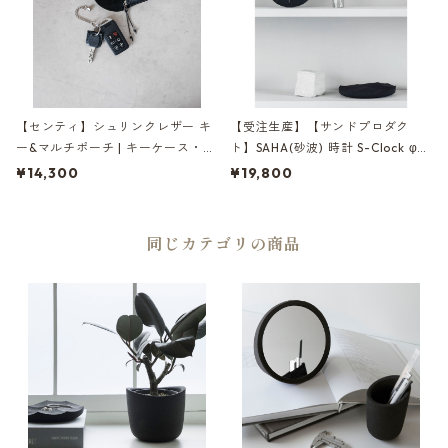
【センティ】シュリンクレザー キ
【受注生産】【サンドプロダク
ー&マルチポーチ | キーケース・小
ト】SAHA(砂波) 時計 S-Clock φ2
物入れ・本革 | SENTI | [INASENA
00 | 掛け時計・インテリア・黒砂
¥14,300
¥19,800
(イナセナ)]
| SANDPRODUCT | [INASENA(イ
ナセナ)]
同じカテゴリの商品