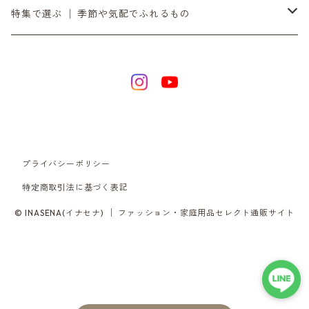
12月の入荷便り
センティ │ SENTI
余白をつくる｜ミラー・プランター・インテリア
時間とともに在る │ ¥20,000〜
銀
ダイニーマレザー
特集で選ぶ │ 季節や気配でふれるもの
SENTIのバッグ
2月の入荷便り
SEKKI │ セッキ
灯りを愉しむ｜オイルトーチ・焚き火台・ランタンシェード
滝ヶ原石
デジタル音楽
SENTIの財布
3月の入荷便り
TORCH+ │ トーチ
日々を澄ます │ 洗剤・アウトドア
黒砂
リラックス / 心を整える
SENTIのポーチ
4月の入荷便り
FOUNTAIN/FOUNDRY
整える音 | INASENA SOUNDS / デジタル音楽
チタン
プライバシーポリシー
SENTIのベルト
5月の入荷便り
metalyst │ メタリスト
食卓をととのえる │ カトラリー・食器
シュリンクレザー
特定商取引法に基づく表記
SENTIのストラップ
© INASENA(イナセナ) │ ファッション・家庭用品セレクト通販サイト