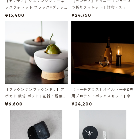
【センティ】シュリンクレザーネ
【センティ】ダイニーマレザー 3
ックウォレット ブラック×ブラッ
つ折りウォレット | 財布・スリ
ク | 財布・首掛け・本革 | SENTI |
ム・薄型 | SENTI | [INASENA(イナ
¥15,400
¥24,750
[INASENA(イナセナ)]
セナ)]
【ファウンテンファウンドリ】ア
【トーチプラス】オイルトーチ&専
ボカド 栽培 ポット | 花器・観葉植
用プロテクトボックスセット | 卓
物・インテリア | FOUNTAIN/FOU
上トーチ・アウトドア・キャンプ |
¥6,600
¥24,200
NDRY AVOCADO POT | [INASEN
TORCH+ | [INASENA(イナセナ)]
A(イナセナ)]