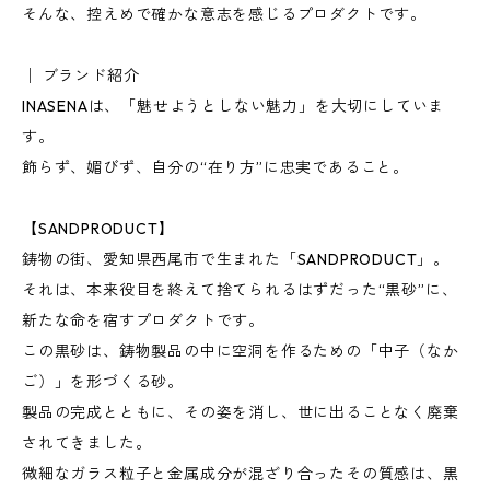
そんな、控えめで確かな意志を感じるプロダクトです。
│ ブランド紹介
INASENAは、「魅せようとしない魅力」を大切にしていま
す。
飾らず、媚びず、自分の“在り方”に忠実であること。
【SANDPRODUCT】
鋳物の街、愛知県西尾市で生まれた「SANDPRODUCT」。
それは、本来役目を終えて捨てられるはずだった“黒砂”に、
新たな命を宿すプロダクトです。
この黒砂は、鋳物製品の中に空洞を作るための「中子（なか
ご）」を形づくる砂。
製品の完成とともに、その姿を消し、世に出ることなく廃棄
されてきました。
微細なガラス粒子と金属成分が混ざり合ったその質感は、黒