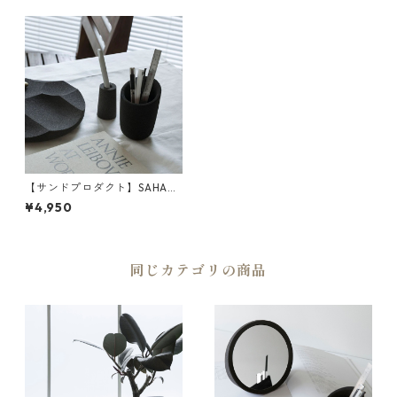
【サンドプロダクト】SAHA
(砂波) ステーショナリースタ
¥4,950
ンド | ペン立て・デスク収納・
黒砂 | SANDPRODUCT | [INA
SENA(イナセナ)]
同じカテゴリの商品