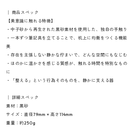
│ 商品スペック
【美意識に触れる特徴】
・中子砂から再生された黒砂素材を使用した、独自の手触り
・一本ずつ筆記具を立てることで、机上に均衡をつくる機能
美
・存在を主張しない静かな佇まいで、どんな空間にもなじむ
・ほのかに温かさを感じる質感が、触れる時間を特別なもの
に
・「整える」という行為そのものを、静かに支える器
│ 詳細スペック
素材：黒砂
サイズ：直径79mm × 高さ114mm
重量：約250g