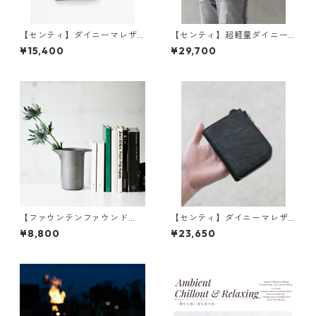
【センティ】ダイニーマレザ
【センティ】超軽量ダイニー
ー Lサイズポーチ | 小物入れ・
マレザー メディスンバッグM |
¥15,400
¥29,700
軽量・収納 | SENTI | [INASEN
ミニバッグ・ショルダー・軽
A(イナセナ)]
量 | SENTI | [INASENA(イナセ
ナ)]
【ファウンテンファウンド
【センティ】ダイニーマレザ
リ】JUG 水差し | 花瓶・フラ
ー コンパクト ジップウォレッ
¥8,800
¥23,650
ワーベース・インテリア | FO
ト | 財布・薄型・カードケース
UNTAIN/FOUNDRY | [INASEN
| SENTI | [INASENA(イナセナ)]
A(イナセナ)]