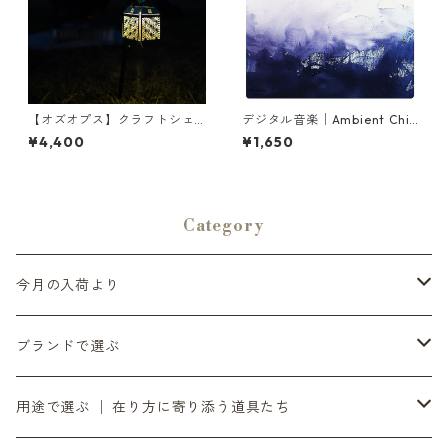
【オズオプス】クラフトシェ
デジタル音楽│Ambient Chill
ード 麻の葉柄 | LEDランタ
out & Relaxing BGM| 夜のリ
¥4,400
¥1,650
ン・アウトドア・キャンプ | O
ラックスタイム・作業用・勉
ZOPS | [INASENA(イナセナ)]
強用BGM
Category
今月の入荷より
6月の入荷便り
ブランドで選ぶ
7月の入荷便り
INASENA SOUNDS │ イナセナサウンズ
用途で選ぶ │ 在り方に寄り添う道具たち