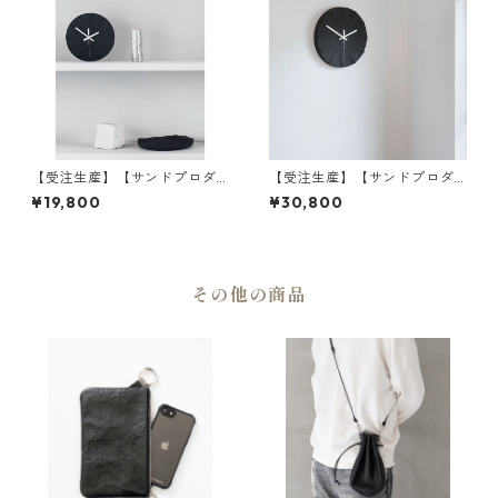
【受注生産】【サンドプロダ
【受注生産】【サンドプロダ
クト】SAHA(砂波) 時計 S-Clo
クト】SAHA(砂波) 時計 S-Clo
¥19,800
¥30,800
ck φ200 | 掛け時計・インテ
ck φ300 | 掛け時計・インテ
リア・黒砂 | SANDPRODUCT
リア・黒砂 | SANDPRODUCT
| [INASENA(イナセナ)]
| [INASENA(イナセナ)]
その他の商品