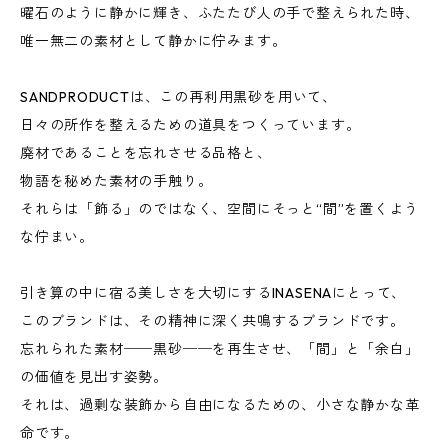
曜石のように静かに輝き、ふたたび人の手で整えられた時、
唯一無二の素材として静かに佇みます。
SANDPRODUCTは、この再利用黒砂を用いて、
日々の所作を整えるための道具をつくっています。
廃材であることを忘れさせる品格と、
物語を秘めた素材の手触り。
それらは「飾る」のではなく、空間にそっと“間”を置くよう
な佇まい。
引き算の中に宿る美しさを大切にするINASENAにとって、
このブランドは、その精神に深く共鳴するブランドです。
忘れられた素材──黒砂──を再生させ、「間」と「余白」
の価値を見出す姿勢。
それは、過剰な装飾から自由になるための、小さな静かな革
命です。