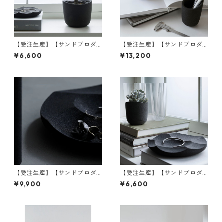
【受注生産】【サンドプロダ
【受注生産】【サンドプロダ
クト】SAHA(砂波) プランター
クト】SAHA(砂波) スタンドミ
¥6,600
¥13,200
ポット φ150 | 観葉植物・イン
ラー | 鏡・卓上ミラー・インテ
テリア・黒砂 | SANDPRODUC
リア | SANDPRODUCT | [INA
T | [INASENA(イナセナ)]
SENA(イナセナ)]
【受注生産】【サンドプロダ
【受注生産】【サンドプロダ
クト】SAHA(砂波) アクセサリ
クト】SAHA(砂波) アクセサリ
¥9,900
¥6,600
ートレイ φ230 | 小物入れ・イ
ートレイ φ180 | 小物入れ・イ
ンテリア・黒砂 | SANDPROD
ンテリア・黒砂 | SANDPROD
UCT | [INASENA(イナセナ)]
UCT | [INASENA(イナセナ)]