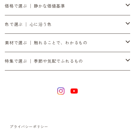
8月の入荷便り
to UTAU │ うたうへ
持ち歩く道具 │ バッグ・財布・ポーチ・スマホストラップ
価格で選ぶ │ 静かな価値基準
10月の入荷便り
OZOPS │ オズオプス
軸をととのえる │ 時計・ベルト
気負わず選ぶ │ 〜¥9,999
色で選ぶ │ 心に沿う色
11月の入荷便り
SANDPRODUCT │ サンドプロダクト
書く・置く・添える │ ペン立て・コースター
日々に添える │ ¥10,000〜¥19,999
黒
素材で選ぶ │ 触れることで、わかるもの
12月の入荷便り
センティ │ SENTI
余白をつくる｜ミラー・プランター・インテリア
時間とともに在る │ ¥20,000〜
銀
ダイニーマレザー
特集で選ぶ │ 季節や気配でふれるもの
SENTIのバッグ
2月の入荷便り
SEKKI │ セッキ
灯りを愉しむ｜オイルトーチ・焚き火台・ランタンシェード
滝ヶ原石
デジタル音楽
SENTIの財布
3月の入荷便り
TORCH+ │ トーチ
日々を澄ます │ 洗剤・アウトドア
黒砂
リラックス / 心を整える
SENTIのポーチ
4月の入荷便り
FOUNTAIN/FOUNDRY
整える音 | INASENA SOUNDS / デジタル音楽
チタン
プライバシーポリシー
SENTIのベルト
5月の入荷便り
metalyst │ メタリスト
食卓をととのえる │ カトラリー・食器
シュリンクレザー