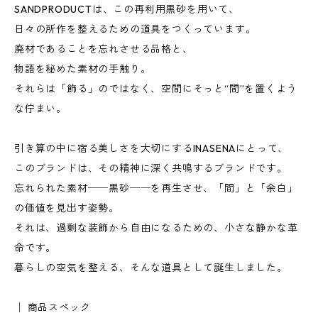
SANDPRODUCTは、この再利用黒砂を用いて、
日々の所作を整えるための道具をつくっています。
廃材であることを忘れさせる品格と、
物語を秘めた素材の手触り。
それらは「飾る」のではなく、空間にそっと“間”を置くよう
な佇まい。
引き算の中に宿る美しさを大切にするINASENAにとって、
このブランドは、その精神に深く共鳴するブランドです。
忘れられた素材──黒砂──を再生させ、「間」と「余白」
の価値を見出す姿勢。
それは、過剰な装飾から自由になるための、小さな静かな革
命です。
暮らしの空気を整える、そんな道具として誕生しました。
│ 商品スペック