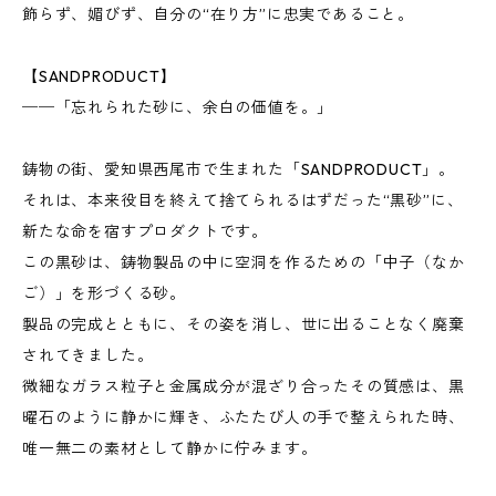
飾らず、媚びず、自分の“在り方”に忠実であること。
【SANDPRODUCT】
──「忘れられた砂に、余白の価値を。」
鋳物の街、愛知県西尾市で生まれた「SANDPRODUCT」。
それは、本来役目を終えて捨てられるはずだった“黒砂”に、
新たな命を宿すプロダクトです。
この黒砂は、鋳物製品の中に空洞を作るための「中子（なか
ご）」を形づくる砂。
製品の完成とともに、その姿を消し、世に出ることなく廃棄
されてきました。
微細なガラス粒子と金属成分が混ざり合ったその質感は、黒
曜石のように静かに輝き、ふたたび人の手で整えられた時、
唯一無二の素材として静かに佇みます。