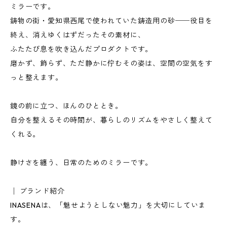
ミラーです。
鋳物の街・愛知県西尾で使われていた鋳造用の砂──役目を
終え、消えゆくはずだったその素材に、
ふたたび息を吹き込んだプロダクトです。
磨かず、飾らず、ただ静かに佇むその姿は、空間の空気をす
っと整えます。
鏡の前に立つ、ほんのひととき。
自分を整えるその時間が、暮らしのリズムをやさしく整えて
くれる。
静けさを纏う、日常のためのミラーです。
│ ブランド紹介
INASENAは、「魅せようとしない魅力」を大切にしていま
す。