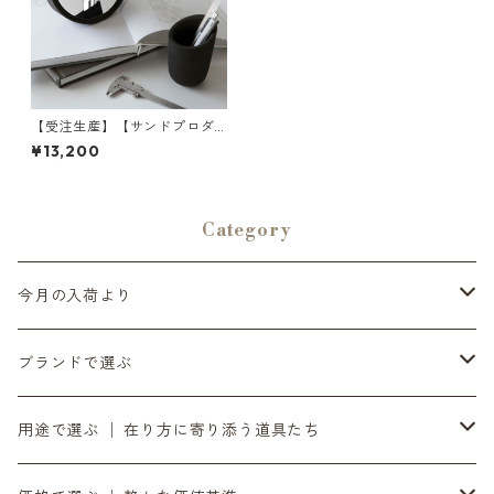
【受注生産】【サンドプロダ
クト】SAHA(砂波) スタンドミ
¥13,200
ラー | 鏡・卓上ミラー・インテ
リア | SANDPRODUCT | [INA
SENA(イナセナ)]
Category
今月の入荷より
6月の入荷便り
ブランドで選ぶ
7月の入荷便り
INASENA SOUNDS │ イナセナサウンズ
用途で選ぶ │ 在り方に寄り添う道具たち