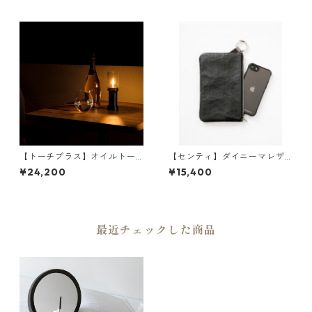
| SENTI | [INASENA(イナセナ)]
[INASENA(イナセナ)]
【トーチプラス】オイルトー
【センティ】ダイニーマレザ
チ&専用プロテクトボックスセ
ー Lサイズポーチ | 小物入れ・
¥24,200
¥15,400
ット | 卓上トーチ・アウトド
軽量・収納 | SENTI | [INASEN
ア・キャンプ | TORCH+ | [INA
A(イナセナ)]
SENA(イナセナ)]
最近チェックした商品