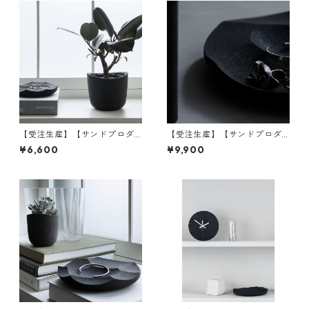
【受注生産】【サンドプロダ
【受注生産】【サンドプロダ
クト】SAHA(砂波) プランター
クト】SAHA(砂波) アクセサリ
¥6,600
¥9,900
ポット φ150 | 観葉植物・イン
ートレイ φ230 | 小物入れ・イ
テリア・黒砂 | SANDPRODUC
ンテリア・黒砂 | SANDPROD
T | [INASENA(イナセナ)]
UCT | [INASENA(イナセナ)]