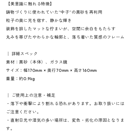
【美意識に触れる特徴】
鋳物づくりに使われていた“中子”の黒砂を再利用
粒子の奥に光を宿す、静かな輝き
装飾を排したマットな佇まいが、空間に余白をもたらす
丸みを帯びたやわらかな輪郭と、落ち着いた質感のフレーム
│ 詳細スペック
素材：黒砂（本体）、ガラス鏡
サイズ：幅170mm × 奥行70mm × 高さ160mm
重量：約0.9kg
│ ご使用上の注意・補足
・落下や衝撃により割れる恐れがあります。お取り扱いには
ご注意ください。
・直射日光や湿気の多い場所は、変色・劣化の原因となりま
す。