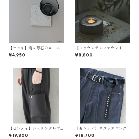
【セッキ】滝ヶ原石のコース
【ファウンテンファウンド
ター 四角 | 天然石・日本製・
リ】POND インセンス&キャン
¥4,950
¥8,800
キッチン雑貨 | SEKKI | [INASE
ドルホルダー | お香立て・アロ
NA(イナセナ)]
マ・インテリア | FOUNTAIN/
FOUNDRY | [INASENA(イナセ
ナ)]
【センティ】シュリンクレザ
【センティ】スタッズロング
ー チェーンハンドルミニバッ
ベルト(ライン) 2045 | 本革・
¥19,800
¥18,700
グ | バッグ・軽量・コンパクト
メンズ・カジュアル | SENTI |