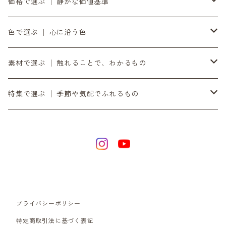
8月の入荷便り
to UTAU │ うたうへ
持ち歩く道具 │ バッグ・財布・ポーチ・スマホストラップ
価格で選ぶ │ 静かな価値基準
10月の入荷便り
OZOPS │ オズオプス
軸をととのえる │ 時計・ベルト
気負わず選ぶ │ 〜¥9,999
色で選ぶ │ 心に沿う色
11月の入荷便り
SANDPRODUCT │ サンドプロダクト
書く・置く・添える │ ペン立て・コースター
日々に添える │ ¥10,000〜¥19,999
黒
素材で選ぶ │ 触れることで、わかるもの
12月の入荷便り
センティ │ SENTI
余白をつくる｜ミラー・プランター・インテリア
時間とともに在る │ ¥20,000〜
銀
ダイニーマレザー
特集で選ぶ │ 季節や気配でふれるもの
SENTIのバッグ
2月の入荷便り
SEKKI │ セッキ
灯りを愉しむ｜オイルトーチ・焚き火台・ランタンシェード
滝ヶ原石
デジタル音楽
SENTIの財布
3月の入荷便り
TORCH+ │ トーチ
日々を澄ます │ 洗剤・アウトドア
黒砂
リラックス / 心を整える
SENTIのポーチ
4月の入荷便り
FOUNTAIN/FOUNDRY
整える音 | INASENA SOUNDS / デジタル音楽
チタン
プライバシーポリシー
SENTIのベルト
5月の入荷便り
metalyst │ メタリスト
食卓をととのえる │ カトラリー・食器
シュリンクレザー
特定商取引法に基づく表記