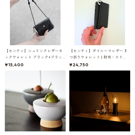
【センティ】シュリンクレザーネ
【センティ】ダイニーマレザー 3
ックウォレット ブラック×ブラッ
つ折りウォレット | 財布・スリ
ク | 財布・首掛け・本革 | SENTI |
ム・薄型 | SENTI | [INASENA(イナ
¥15,400
¥24,750
[INASENA(イナセナ)]
セナ)]