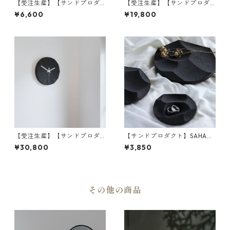
【受注生産】【サンドプロダ
【受注生産】【サンドプロダ
クト】SAHA(砂波) アクセサリ
クト】SAHA(砂波) 時計 S-Clo
¥6,600
¥19,800
ートレイ φ180 | 小物入れ・イ
ck φ200 | 掛け時計・インテ
ンテリア・黒砂 | SANDPROD
リア・黒砂 | SANDPRODUCT
UCT | [INASENA(イナセナ)]
| [INASENA(イナセナ)]
【受注生産】【サンドプロダ
【サンドプロダクト】SAHA
クト】SAHA(砂波) 時計 S-Clo
(砂波) アクセサリートレイ φ1
¥30,800
¥3,850
ck φ300 | 掛け時計・インテ
30 | 小物入れ・インテリア・
リア・黒砂 | SANDPRODUCT
黒砂 | SANDPRODUCT | [INA
| [INASENA(イナセナ)]
SENA(イナセナ)]
その他の商品