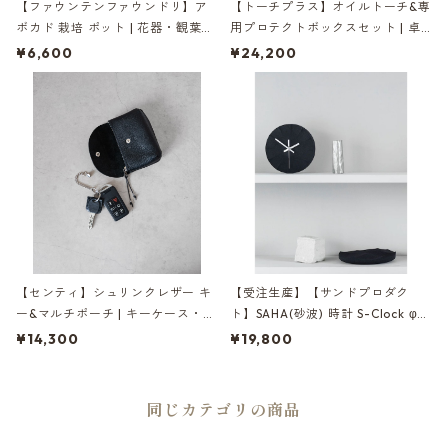
【ファウンテンファウンドリ】ア
【トーチプラス】オイルトーチ&専
ボカド 栽培 ポット | 花器・観葉植
用プロテクトボックスセット | 卓
物・インテリア | FOUNTAIN/FOU
上トーチ・アウトドア・キャンプ |
¥6,600
¥24,200
NDRY AVOCADO POT | [INASEN
TORCH+ | [INASENA(イナセナ)]
A(イナセナ)]
【センティ】シュリンクレザー キ
【受注生産】【サンドプロダク
ー&マルチポーチ | キーケース・小
ト】SAHA(砂波) 時計 S-Clock φ2
物入れ・本革 | SENTI | [INASENA
00 | 掛け時計・インテリア・黒砂
¥14,300
¥19,800
(イナセナ)]
| SANDPRODUCT | [INASENA(イ
ナセナ)]
同じカテゴリの商品