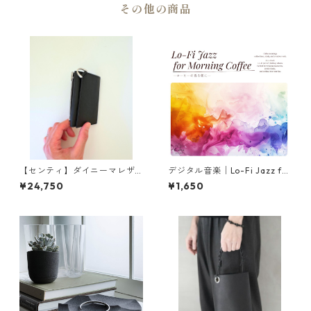
その他の商品
【センティ】ダイニーマレザ
デジタル音楽│Lo-Fi Jazz for
ー 3つ折りウォレット | 財布・
Morning Coffee│穏やかな朝
¥24,750
¥1,650
スリム・薄型 | SENTI | [INASE
のコーヒー時間・作業用・勉
NA(イナセナ)]
強用BGM