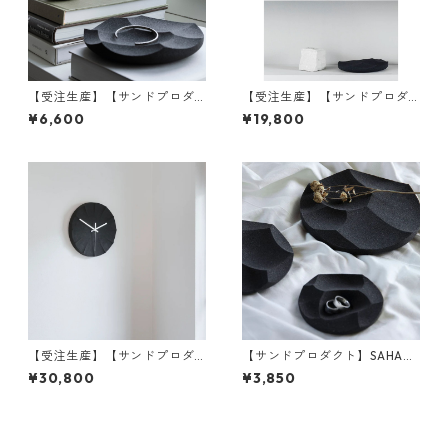
【受注生産】【サンドプロダ
【受注生産】【サンドプロダ
クト】SAHA(砂波) アクセサリ
クト】SAHA(砂波) 時計 S-Clo
¥6,600
¥19,800
ートレイ φ180 | 小物入れ・イ
ck φ200 | 掛け時計・インテ
ンテリア・黒砂 | SANDPROD
リア・黒砂 | SANDPRODUCT
UCT | [INASENA(イナセナ)]
| [INASENA(イナセナ)]
【受注生産】【サンドプロダ
【サンドプロダクト】SAHA
クト】SAHA(砂波) 時計 S-Clo
(砂波) アクセサリートレイ φ1
¥30,800
¥3,850
ck φ300 | 掛け時計・インテ
30 | 小物入れ・インテリア・
リア・黒砂 | SANDPRODUCT
黒砂 | SANDPRODUCT | [INA
| [INASENA(イナセナ)]
SENA(イナセナ)]