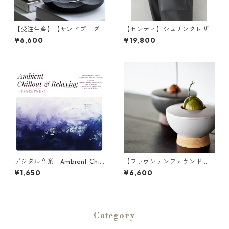
【受注生産】【サンドプロダ
【センティ】シュリンクレザ
クト】SAHA(砂波) アクセサリ
ー チェーンハンドルミニバッ
¥6,600
¥19,800
ートレイ φ180 | 小物入れ・イ
グ | バッグ・軽量・コンパクト
ンテリア・黒砂 | SANDPROD
| SENTI | [INASENA(イナセナ)]
UCT | [INASENA(イナセナ)]
デジタル音楽│Ambient Chill
【ファウンテンファウンド
out & Relaxing BGM| 夜のリ
リ】アボカド 栽培 ポット | 花
¥1,650
¥6,600
ラックスタイム・作業用・勉
器・観葉植物・インテリア | F
強用BGM
OUNTAIN/FOUNDRY AVOCA
DO POT | [INASENA(イナセ
ナ)]
Category