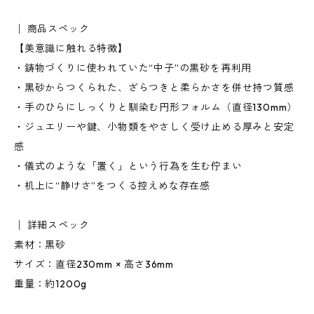
│ 商品スペック
【美意識に触れる特徴】
・鋳物づくりに使われていた“中子”の黒砂を再利用
・黒砂からつくられた、ざらつきと柔らかさを併せ持つ質感
・手のひらにしっくりと馴染む円形フォルム（直径130mm）
・ジュエリーや鍵、小物類をやさしく受け止める厚みと安定
感
・儀式のような「置く」という行為を生む佇まい
・机上に“静けさ”をつくる控えめな存在感
│ 詳細スペック
素材：黒砂
サイズ：直径230mm × 高さ36mm
重量：約1200g