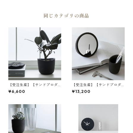
ンテリア・黒砂 | SANDPROD
UCT | [INASENA(イナセナ)]
同じカテゴリの商品
【受注生産】【サンドプロダ
【受注生産】【サンドプロダ
クト】SAHA(砂波) プランター
クト】SAHA(砂波) スタンドミ
¥6,600
¥13,200
ポット φ150 | 観葉植物・イン
ラー | 鏡・卓上ミラー・インテ
テリア・黒砂 | SANDPRODUC
リア | SANDPRODUCT | [INA
T | [INASENA(イナセナ)]
SENA(イナセナ)]