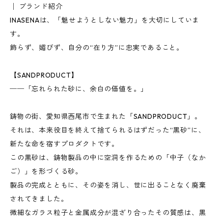
│ ブランド紹介
INASENAは、「魅せようとしない魅力」を大切にしていま
す。
飾らず、媚びず、自分の“在り方”に忠実であること。
【SANDPRODUCT】
──「忘れられた砂に、余白の価値を。」
鋳物の街、愛知県西尾市で生まれた「SANDPRODUCT」。
それは、本来役目を終えて捨てられるはずだった“黒砂”に、
新たな命を宿すプロダクトです。
この黒砂は、鋳物製品の中に空洞を作るための「中子（なか
ご）」を形づくる砂。
製品の完成とともに、その姿を消し、世に出ることなく廃棄
されてきました。
微細なガラス粒子と金属成分が混ざり合ったその質感は、黒