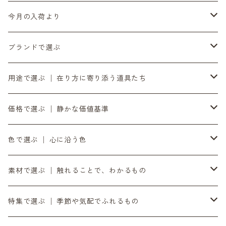
今月の入荷より
6月の入荷便り
ブランドで選ぶ
7月の入荷便り
INASENA SOUNDS │ イナセナサウンズ
用途で選ぶ │ 在り方に寄り添う道具たち
8月の入荷便り
to UTAU │ うたうへ
持ち歩く道具 │ バッグ・財布・ポーチ・スマホストラップ
価格で選ぶ │ 静かな価値基準
10月の入荷便り
OZOPS │ オズオプス
軸をととのえる │ 時計・ベルト
気負わず選ぶ │ 〜¥9,999
色で選ぶ │ 心に沿う色
11月の入荷便り
SANDPRODUCT │ サンドプロダクト
書く・置く・添える │ ペン立て・コースター
日々に添える │ ¥10,000〜¥19,999
黒
素材で選ぶ │ 触れることで、わかるもの
12月の入荷便り
センティ │ SENTI
余白をつくる｜ミラー・プランター・インテリア
時間とともに在る │ ¥20,000〜
銀
ダイニーマレザー
特集で選ぶ │ 季節や気配でふれるもの