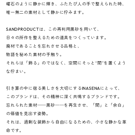
曜石のように静かに輝き、ふたたび人の手で整えられた時、
唯一無二の素材として静かに佇みます。
SANDPRODUCTは、この再利用黒砂を用いて、
日々の所作を整えるための道具をつくっています。
廃材であることを忘れさせる品格と、
物語を秘めた素材の手触り。
それらは「飾る」のではなく、空間にそっと“間”を置くよう
な佇まい。
引き算の中に宿る美しさを大切にするINASENAにとって、
このブランドは、その精神に深く共鳴するブランドです。
忘れられた素材──黒砂──を再生させ、「間」と「余白」
の価値を見出す姿勢。
それは、過剰な装飾から自由になるための、小さな静かな革
命です。