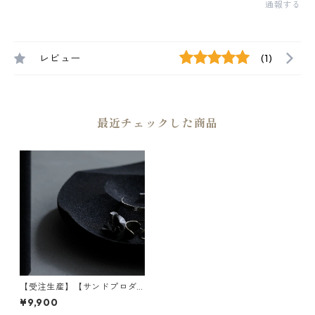
通報する
レビュー
(1)
最近チェックした商品
【受注生産】【サンドプロダ
クト】SAHA(砂波) アクセサリ
¥9,900
ートレイ φ230 | 小物入れ・イ