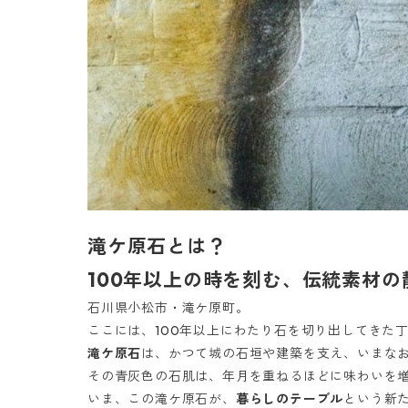
滝ケ原石とは？
100年以上の時を刻む、伝統素材の
石川県小松市・滝ケ原町。
ここには、100年以上にわたり石を切り出してきた
滝ケ原石
は、かつて城の石垣や建築を支え、いまな
その青灰色の石肌は、年月を重ねるほどに味わいを
いま、この滝ケ原石が、
暮らしのテーブル
という新